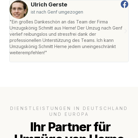
Ulrich Gerste
ist nach Genf umgezogen
"Ein großes Dankeschön an das Team der Firma
"Die
Umzugskönig Schmitt aus Herne! Der Umzug nach Genf
mei
verlief reibungslos und stressfrei dank der
Team
professionellen Unterstützung des Teams. Ich kann
habe
Umzugskönig Schmitt Herne jedem uneingeschränkt
an m
weiterempfehlen!"
groß
DIENSTLEISTUNGEN IN DEUTSCHLAND
UND EUROPA
Ihr Partner für