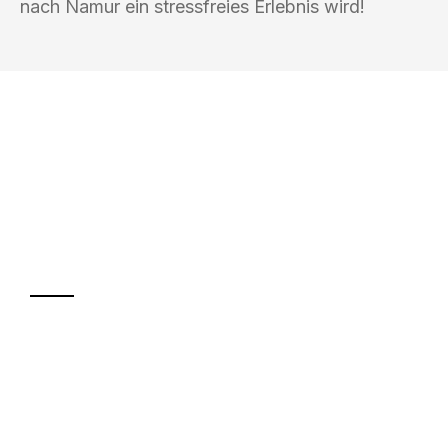
nach Namur ein stressfreies Erlebnis wird!
UMZUGSKÖNIG SCHMITT HERNE
Ihr Umzug oder
Transport
Sparen Sie bis zu 100€ bei Anfrage
Abwicklung innerhalb von 24 Stunden
Versichert bis zu 7.500€