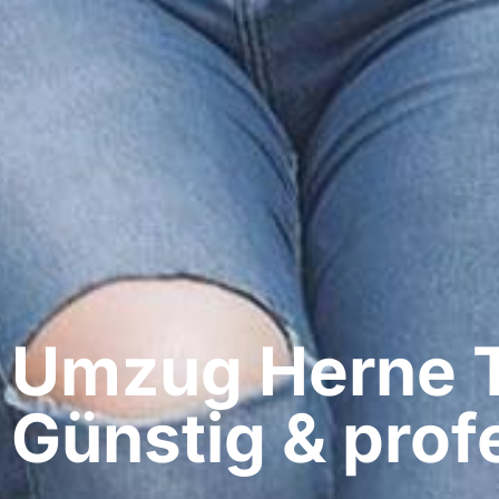
Umzug Herne​ 
Günstig & profe