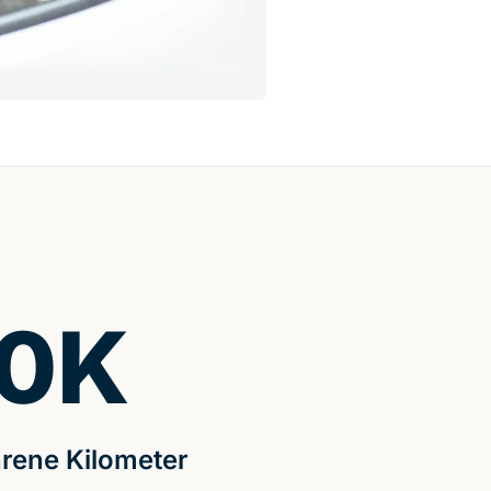
0
K
rene Kilometer