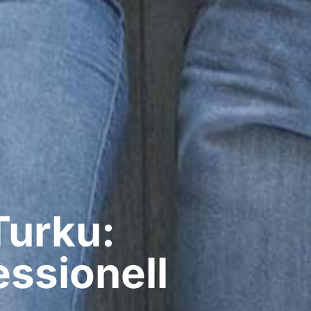
Turku:
ssionell​