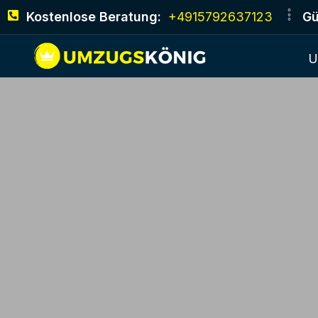
Kostenlose Beratung:
+4915792637123
Gü
U