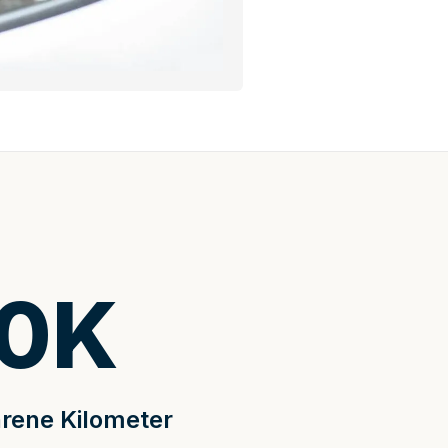
0
K
rene Kilometer