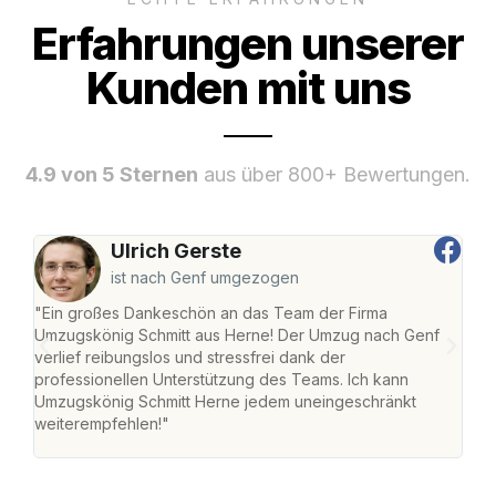
Erfahrungen unserer
Kunden mit uns
4.9 von 5 Sternen
aus über 800+ Bewertungen.
Ulrich Gerste
ist nach Genf umgezogen
"Ein großes Dankeschön an das Team der Firma
"Die
Umzugskönig Schmitt aus Herne! Der Umzug nach Genf
mei
verlief reibungslos und stressfrei dank der
Team
professionellen Unterstützung des Teams. Ich kann
habe
Umzugskönig Schmitt Herne jedem uneingeschränkt
an m
weiterempfehlen!"
groß