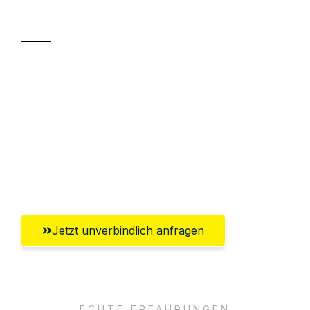
Transport
Sparen Sie bis zu 100€ bei Anfrage
Abwicklung innerhalb von 24 Stunden
Versichert bis zu 7.500€
Ggf. komplette Zollabwicklung inklusive
Umfassender Kundensupport aus Herne
Jetzt unverbindlich anfragen
ECHTE ERFAHRUNGEN