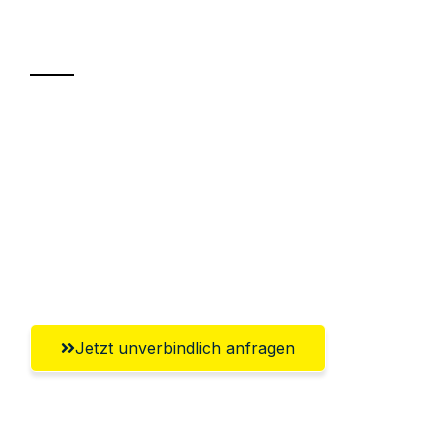
Transport
Sparen Sie bis zu 100€ bei Anfrage
Abwicklung innerhalb von 24 Stunden
Versichert bis zu 7.500€
Ggf. komplette Zollabwicklung inklusive
Umfassender Kundensupport aus Herne
Jetzt unverbindlich anfragen