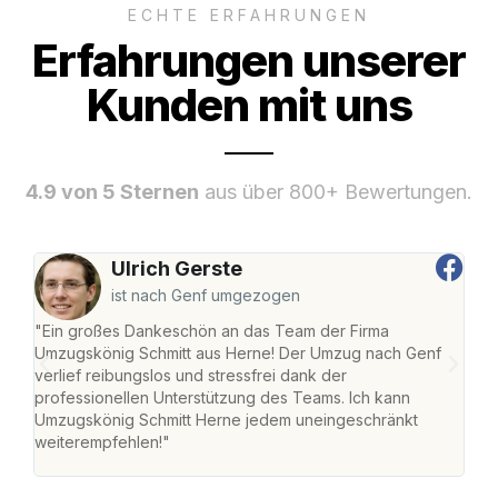
ECHTE ERFAHRUNGEN
Erfahrungen unserer
Kunden mit uns
4.9 von 5 Sternen
aus über 800+ Bewertungen.
Ulrich Gerste
ist nach Genf umgezogen
"Ein großes Dankeschön an das Team der Firma
"Die
Umzugskönig Schmitt aus Herne! Der Umzug nach Genf
mei
verlief reibungslos und stressfrei dank der
Team
professionellen Unterstützung des Teams. Ich kann
habe
Umzugskönig Schmitt Herne jedem uneingeschränkt
an m
weiterempfehlen!"
groß