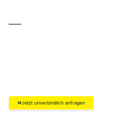
Ihr Umzug oder
Transport
Sparen Sie bis zu 100€ bei Anfrage
Abwicklung innerhalb von 24 Stunden
Versichert bis zu 7.500€
Ggf. komplette Zollabwicklung inklusive
Umfassender Kundensupport aus Herne
Jetzt unverbindlich anfragen