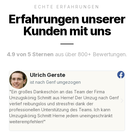
ECHTE ERFAHRUNGEN
Erfahrungen unserer
Kunden mit uns
4.9 von 5 Sternen
aus über 800+ Bewertungen.
Ulrich Gerste
ist nach Genf umgezogen
"Ein großes Dankeschön an das Team der Firma
"Die
Umzugskönig Schmitt aus Herne! Der Umzug nach Genf
mei
verlief reibungslos und stressfrei dank der
Team
professionellen Unterstützung des Teams. Ich kann
habe
Umzugskönig Schmitt Herne jedem uneingeschränkt
an m
weiterempfehlen!"
groß