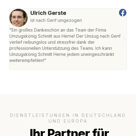
Ulrich Gerste
ist nach Genf umgezogen
"Ein großes Dankeschön an das Team der Firma
"Die
Umzugskönig Schmitt aus Herne! Der Umzug nach Genf
mei
verlief reibungslos und stressfrei dank der
Team
professionellen Unterstützung des Teams. Ich kann
habe
Umzugskönig Schmitt Herne jedem uneingeschränkt
an m
weiterempfehlen!"
groß
DIENSTLEISTUNGEN IN DEUTSCHLAND
UND EUROPA
Ihr Partner für