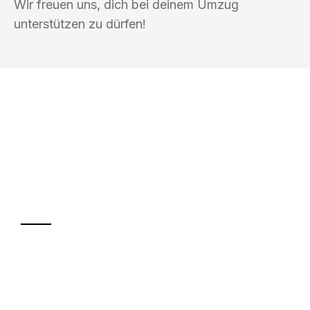
Wir freuen uns, dich bei deinem Umzug
unterstützen zu dürfen!
UMZUGSKÖNIG SCHMITT HERNE
Ihr Umzug oder
Transport
Sparen Sie bis zu 100€ bei Anfrage
Abwicklung innerhalb von 24 Stunden
Versichert bis zu 7.500€