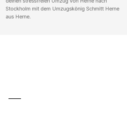
deinen stressfreien Umzug von Herne nach
Stockholm mit dem Umzugskönig Schmitt Herne
aus Herne.
UMZUGSKÖNIG SCHMITT HERNE
Ihr Umzug oder
Transport
Sparen Sie bis zu 100€ bei Anfrage
Abwicklung innerhalb von 24 Stunden