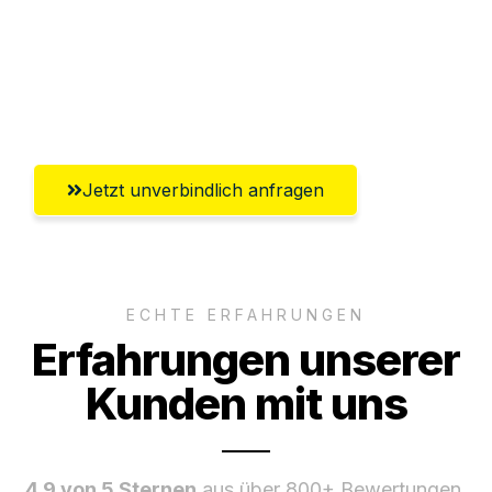
Versichert bis zu 7.500€
Ggf. komplette Zollabwicklung inklusive
Umfassender Kundensupport aus Herne
Jetzt unverbindlich anfragen
ECHTE ERFAHRUNGEN
Erfahrungen unserer
Kunden mit uns
4.9 von 5 Sternen
aus über 800+ Bewertungen.