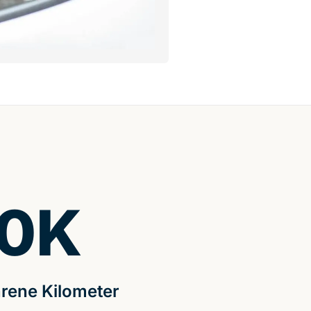
0
K
rene Kilometer