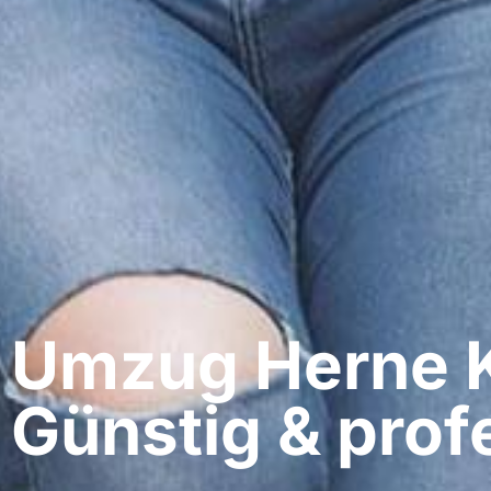
Umzug Herne​ 
Günstig & profe