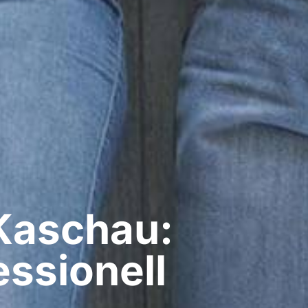
Kaschau:
ssionell​