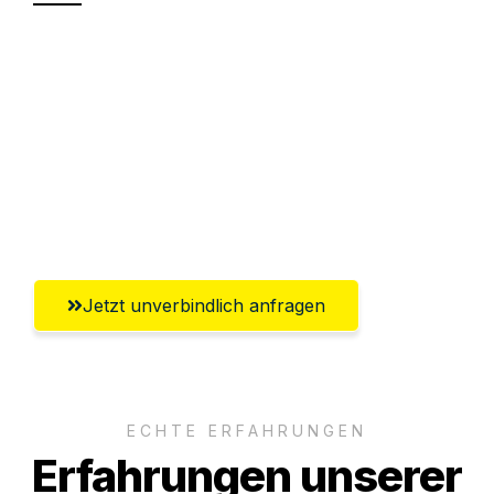
Sparen Sie bis zu 100€ bei Anfrage
Abwicklung innerhalb von 24 Stunden
Versichert bis zu 7.500€
Ggf. komplette Zollabwicklung inklusive
Umfassender Kundensupport aus Herne
Jetzt unverbindlich anfragen
ECHTE ERFAHRUNGEN
Erfahrungen unserer