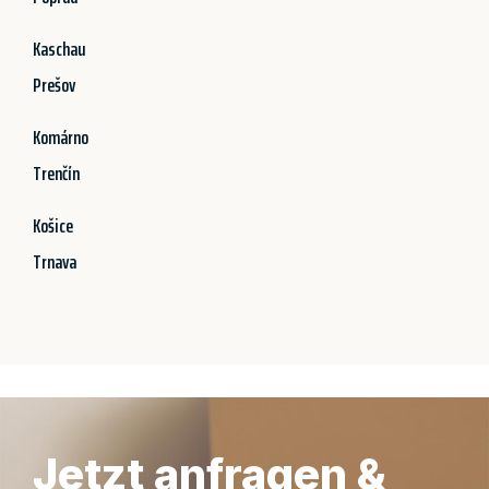
Kaschau
Prešov
Komárno
Trenčín
Košice
Trnava
Jetzt anfragen &