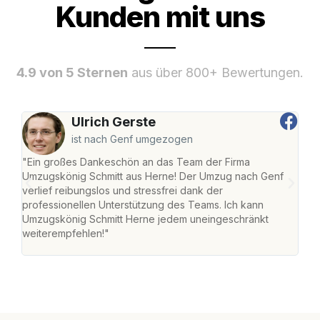
Kunden mit uns
4.9 von 5 Sternen
aus über 800+ Bewertungen.
Ulrich Gerste
ist nach Genf umgezogen
"Ein großes Dankeschön an das Team der Firma
"Die
Umzugskönig Schmitt aus Herne! Der Umzug nach Genf
mei
verlief reibungslos und stressfrei dank der
Team
professionellen Unterstützung des Teams. Ich kann
habe
Umzugskönig Schmitt Herne jedem uneingeschränkt
an m
weiterempfehlen!"
groß