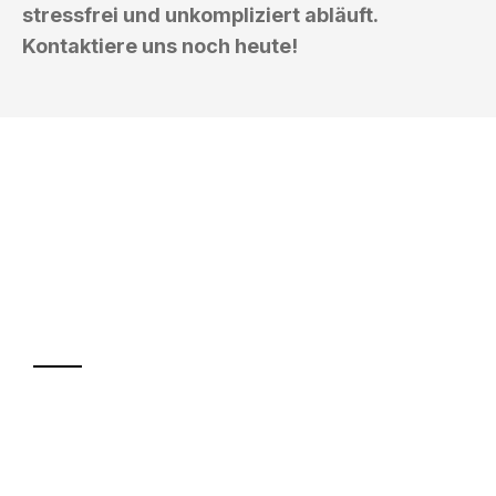
stressfrei und unkompliziert abläuft.
Kontaktiere uns noch heute!
UMZUGSKÖNIG SCHMITT HERNE
Ihr Umzug oder
Transport
Sparen Sie bis zu 100€ bei Anfrage
Abwicklung innerhalb von 24 Stunden
Versichert bis zu 7.500€