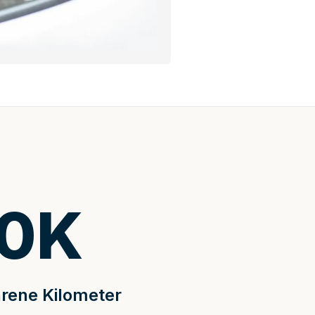
0
K
rene Kilometer