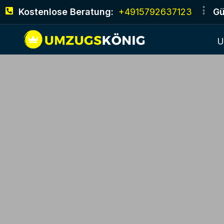
Kostenlose Beratung:
+4915792637123
Gü
U