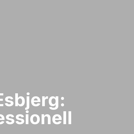
sbjerg:
ssionell​