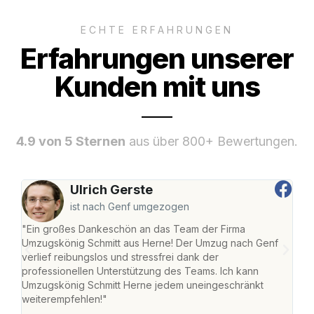
ECHTE ERFAHRUNGEN
Erfahrungen unserer
Kunden mit uns
4.9 von 5 Sternen
aus über 800+ Bewertungen.
Ulrich Gerste
ist nach Genf umgezogen
"Ein großes Dankeschön an das Team der Firma
"Die
Umzugskönig Schmitt aus Herne! Der Umzug nach Genf
mei
verlief reibungslos und stressfrei dank der
Team
professionellen Unterstützung des Teams. Ich kann
habe
Umzugskönig Schmitt Herne jedem uneingeschränkt
an m
weiterempfehlen!"
groß