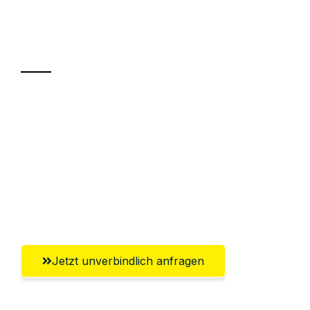
Ihr Umzug oder
Transport
Sparen Sie bis zu 100€ bei Anfrage
Abwicklung innerhalb von 24 Stunden
Versichert bis zu 7.500€
Ggf. komplette Zollabwicklung inklusive
Umfassender Kundensupport aus Herne
Jetzt unverbindlich anfragen