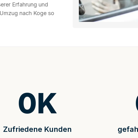
serer Erfahrung und
hr Umzug nach Koge so
0
K
Zufriedene Kunden
gefah