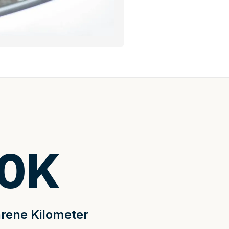
0
K
rene Kilometer