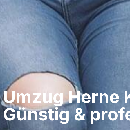
Umzug Herne​ 
Günstig & profe