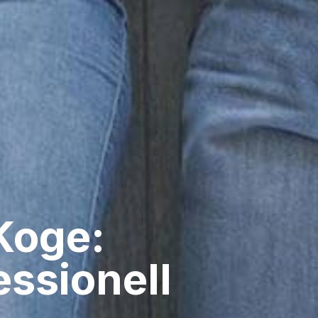
Koge:
ssionell​