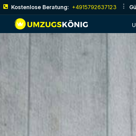
Kostenlose Beratung:
+4915792637123
Gü
U