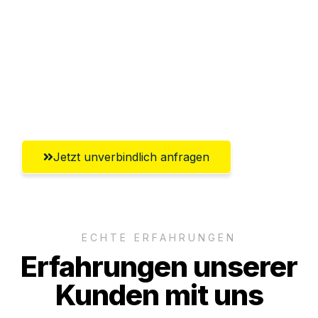
Abwicklung innerhalb von 24 Stunden
Versichert bis zu 7.500€
Ggf. komplette Zollabwicklung inklusive
Umfassender Kundensupport aus Herne
Jetzt unverbindlich anfragen
ECHTE ERFAHRUNGEN
Erfahrungen unserer
Kunden mit uns