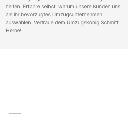
helfen. Erfahre selbst, warum unsere Kunden uns
als ihr bevorzugtes Umzugsunternehmen
auswählen. Vertraue dem Umzugskönig Schmitt
Herne!
UMZUGSKÖNIG SCHMITT HERNE
Ihr Umzug oder
Transport
Sparen Sie bis zu 100€ bei Anfrage