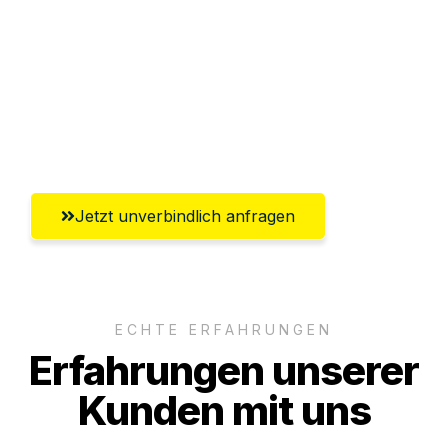
Abwicklung innerhalb von 24 Stunden
Versichert bis zu 7.500€
Ggf. komplette Zollabwicklung inklusive
Umfassender Kundensupport aus Herne
Jetzt unverbindlich anfragen
ECHTE ERFAHRUNGEN
Erfahrungen unserer
Kunden mit uns