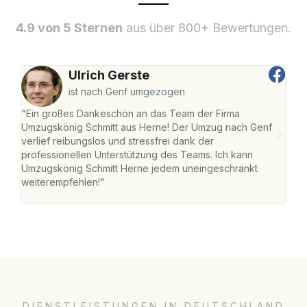
4.9 von 5 Sternen
aus über 800+ Bewertungen.
Ulrich Gerste
ist nach Genf umgezogen
"Ein großes Dankeschön an das Team der Firma
"Die
Umzugskönig Schmitt aus Herne! Der Umzug nach Genf
mei
verlief reibungslos und stressfrei dank der
Team
professionellen Unterstützung des Teams. Ich kann
habe
Umzugskönig Schmitt Herne jedem uneingeschränkt
an m
weiterempfehlen!"
groß
DIENSTLEISTUNGEN IN DEUTSCHLAND