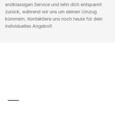
erstklassigen Service und lehn dich entspannt
zurück, während wir uns um deinen Umzug
kümmern. Kontaktiere uns noch heute für dein
individuelles Angebot!
UMZUGSKÖNIG SCHMITT HERNE
Ihr Umzug oder
Transport
Sparen Sie bis zu 100€ bei Anfrage