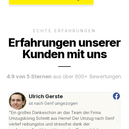
ECHTE ERFAHRUNGEN
Erfahrungen unserer
Kunden mit uns
4.9 von 5 Sternen
aus über 800+ Bewertungen.
Ulrich Gerste
ist nach Genf umgezogen
"Ein großes Dankeschön an das Team der Firma
"Die
Umzugskönig Schmitt aus Herne! Der Umzug nach Genf
mei
verlief reibungslos und stressfrei dank der
Team