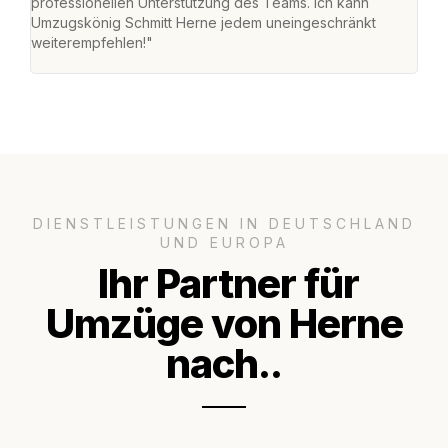
professionellen Unterstützung des Teams. Ich kann
habe
Umzugskönig Schmitt Herne jedem uneingeschränkt
an m
weiterempfehlen!"
groß
DIENSTLEISTUNGEN IN DEUTSCHLAND
UND EUROPA
Ihr Partner für
Umzüge von Herne
nach..