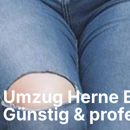
Umzug Herne​ 
Günstig & profe