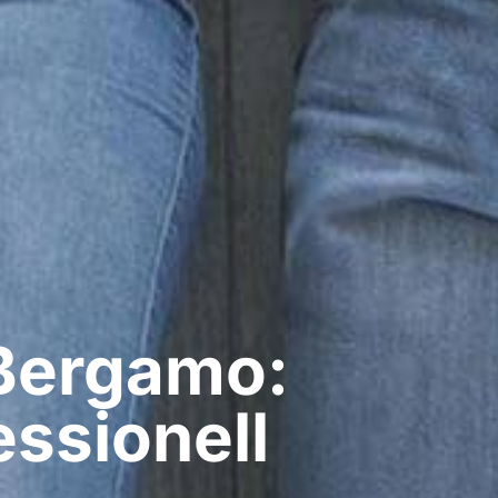
Bergamo:
ssionell​