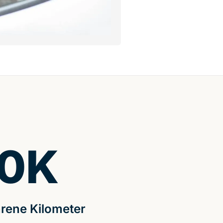
0
K
rene Kilometer