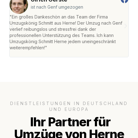
ist nach Genf umgezogen
"Ein großes Dankeschön an das Team der Firma
"Die
Umzugskönig Schmitt aus Herne! Der Umzug nach Genf
mei
verlief reibungslos und stressfrei dank der
Team
professionellen Unterstützung des Teams. Ich kann
habe
Umzugskönig Schmitt Herne jedem uneingeschränkt
an m
weiterempfehlen!"
groß
DIENSTLEISTUNGEN IN DEUTSCHLAND
UND EUROPA
Ihr Partner für
Umzüge von Herne