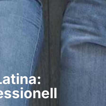
atina:
ssionell​