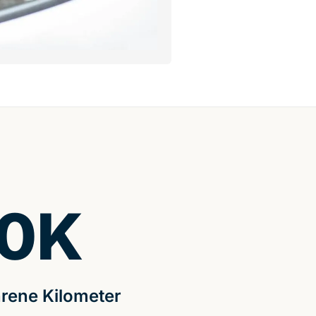
0
K
rene Kilometer