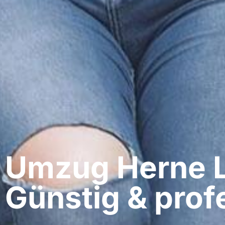
Umzug Herne​ L
Günstig & profe