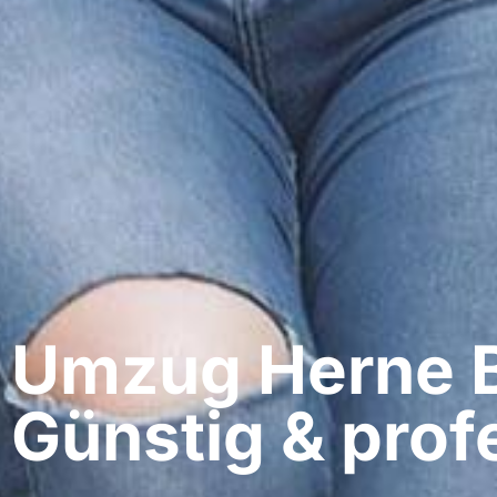
Umzug Herne​ 
Günstig & profe