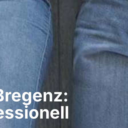
Bregenz:
ssionell​