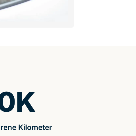
0
K
rene Kilometer