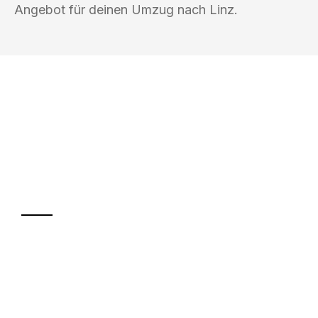
Angebot für deinen Umzug nach Linz.
UMZUGSKÖNIG SCHMITT HERNE
Ihr Umzug oder
Transport
Sparen Sie bis zu 100€ bei Anfrage
Abwicklung innerhalb von 24 Stunden
Versichert bis zu 7.500€