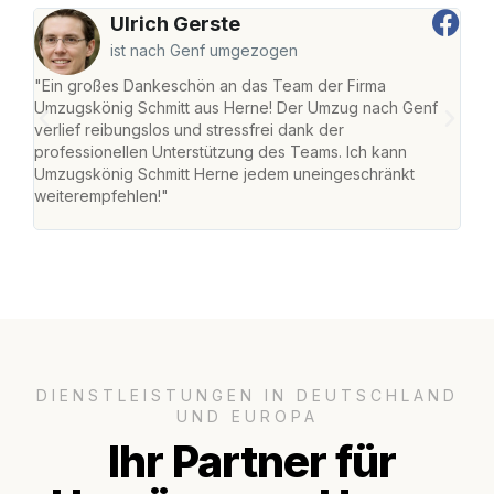
Ulrich Gerste
ist nach Genf umgezogen
"Ein großes Dankeschön an das Team der Firma
"Die
Umzugskönig Schmitt aus Herne! Der Umzug nach Genf
mei
verlief reibungslos und stressfrei dank der
Team
professionellen Unterstützung des Teams. Ich kann
habe
Umzugskönig Schmitt Herne jedem uneingeschränkt
an m
weiterempfehlen!"
groß
DIENSTLEISTUNGEN IN DEUTSCHLAND
UND EUROPA
Ihr Partner für