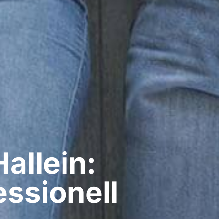
allein:
ssionell​