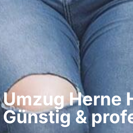
Umzug Herne​ H
Günstig & profe