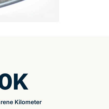
0
K
rene Kilometer