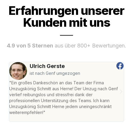
Erfahrungen unserer
Kunden mit uns
4.9 von 5 Sternen
aus über 800+ Bewertungen.
Ulrich Gerste
ist nach Genf umgezogen
"Ein großes Dankeschön an das Team der Firma
"Die
Umzugskönig Schmitt aus Herne! Der Umzug nach Genf
mei
verlief reibungslos und stressfrei dank der
Team
professionellen Unterstützung des Teams. Ich kann
habe
Umzugskönig Schmitt Herne jedem uneingeschränkt
an m
weiterempfehlen!"
groß