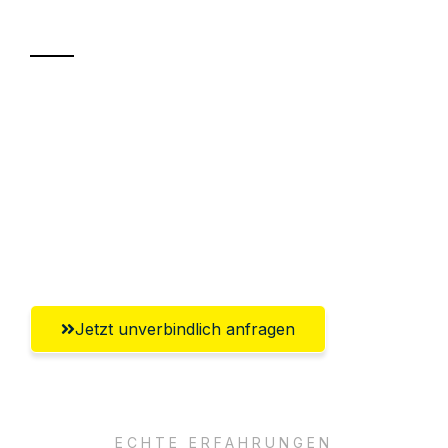
Transport
Sparen Sie bis zu 100€ bei Anfrage
Abwicklung innerhalb von 24 Stunden
Versichert bis zu 7.500€
Ggf. komplette Zollabwicklung inklusive
Umfassender Kundensupport aus Herne
Jetzt unverbindlich anfragen
ECHTE ERFAHRUNGEN