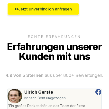
Jetzt unverbindlich anfragen
ECHTE ERFAHRUNGEN
Erfahrungen unserer
Kunden mit uns
4.9 von 5 Sternen
aus über 800+ Bewertungen.
Ulrich Gerste
ist nach Genf umgezogen
"Ein großes Dankeschön an das Team der Firma
"Die