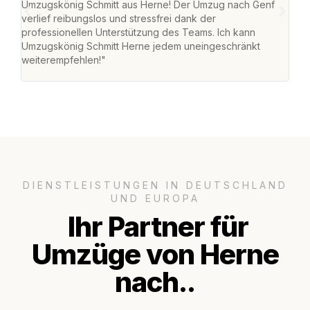
Umzugskönig Schmitt aus Herne! Der Umzug nach Genf
mei
verlief reibungslos und stressfrei dank der
Team
professionellen Unterstützung des Teams. Ich kann
habe
Umzugskönig Schmitt Herne jedem uneingeschränkt
an m
weiterempfehlen!"
groß
DIENSTLEISTUNGEN IN DEUTSCHLAND
UND EUROPA
Ihr Partner für
Umzüge von Herne
nach..