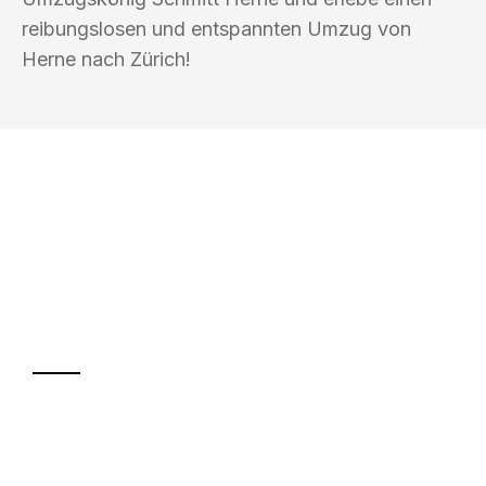
reibungslosen und entspannten Umzug von
Herne nach Zürich!
UMZUGSKÖNIG SCHMITT HERNE
Ihr Umzug oder
Transport
Sparen Sie bis zu 100€ bei Anfrage
Abwicklung innerhalb von 24 Stunden