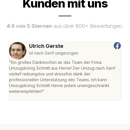
Kunden mit uns
4.9 von 5 Sternen
aus über 800+ Bewertungen.
Ulrich Gerste
ist nach Genf umgezogen
"Ein großes Dankeschön an das Team der Firma
"Die
Umzugskönig Schmitt aus Herne! Der Umzug nach Genf
mei
verlief reibungslos und stressfrei dank der
Team
professionellen Unterstützung des Teams. Ich kann
habe
Umzugskönig Schmitt Herne jedem uneingeschränkt
an m
weiterempfehlen!"
groß