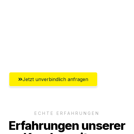
Sparen Sie bis zu 100€ bei Anfrage
Abwicklung innerhalb von 24 Stunden
Versichert bis zu 7.500€
Ggf. komplette Zollabwicklung inklusive
Umfassender Kundensupport aus Herne
Jetzt unverbindlich anfragen
ECHTE ERFAHRUNGEN
Erfahrungen unserer