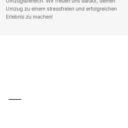
Umzugsbereich. Wir freuen uns darauf, deinen
Umzug zu einem stressfreien und erfolgreichen
Erlebnis zu machen!
UMZUGSKÖNIG SCHMITT HERNE
Ihr Umzug oder
Transport
Sparen Sie bis zu 100€ bei Anfrage
Abwicklung innerhalb von 24 Stunden