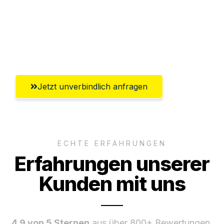
Versichert bis zu 7.500€
Ggf. komplette Zollabwicklung inklusive
Umfassender Kundensupport aus Herne
Jetzt unverbindlich anfragen
ECHTE ERFAHRUNGEN
Erfahrungen unserer
Kunden mit uns
4.9 von 5 Sternen
aus über 800+ Bewertungen.