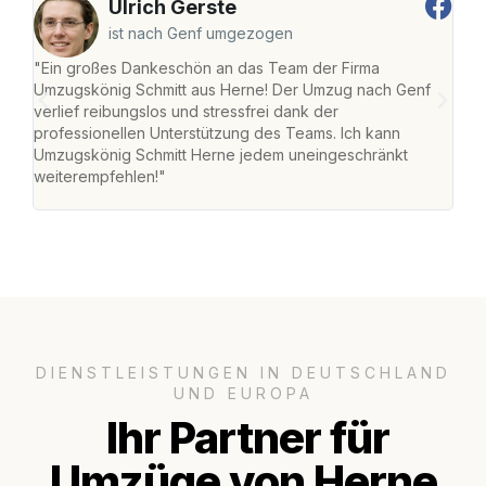
Ulrich Gerste
ist nach Genf umgezogen
"Ein großes Dankeschön an das Team der Firma
"Die
Umzugskönig Schmitt aus Herne! Der Umzug nach Genf
mei
verlief reibungslos und stressfrei dank der
Team
professionellen Unterstützung des Teams. Ich kann
habe
Umzugskönig Schmitt Herne jedem uneingeschränkt
an m
weiterempfehlen!"
groß
DIENSTLEISTUNGEN IN DEUTSCHLAND
UND EUROPA
Ihr Partner für
Umzüge von Herne