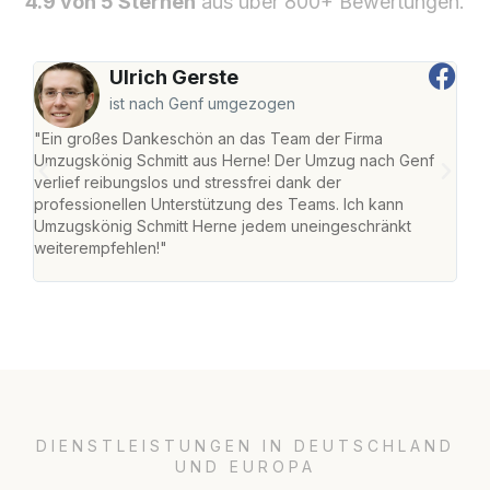
4.9 von 5 Sternen
aus über 800+ Bewertungen.
Ulrich Gerste
ist nach Genf umgezogen
"Ein großes Dankeschön an das Team der Firma
"Die
Umzugskönig Schmitt aus Herne! Der Umzug nach Genf
mei
verlief reibungslos und stressfrei dank der
Team
professionellen Unterstützung des Teams. Ich kann
habe
Umzugskönig Schmitt Herne jedem uneingeschränkt
an m
weiterempfehlen!"
groß
DIENSTLEISTUNGEN IN DEUTSCHLAND
UND EUROPA