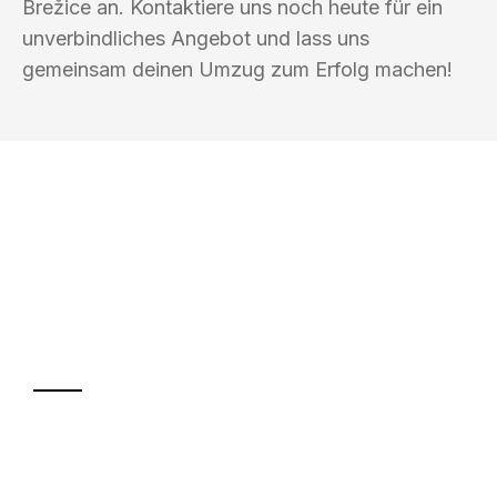
Brežice an. Kontaktiere uns noch heute für ein
unverbindliches Angebot und lass uns
gemeinsam deinen Umzug zum Erfolg machen!
UMZUGSKÖNIG SCHMITT HERNE
Ihr Umzug oder
Transport
Sparen Sie bis zu 100€ bei Anfrage
Abwicklung innerhalb von 24 Stunden