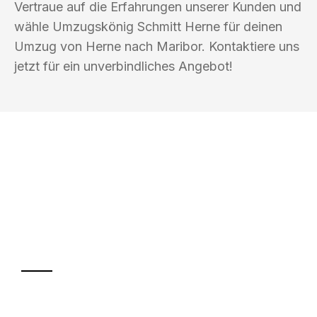
Vertraue auf die Erfahrungen unserer Kunden und
wähle Umzugskönig Schmitt Herne für deinen
Umzug von Herne nach Maribor. Kontaktiere uns
jetzt für ein unverbindliches Angebot!
UMZUGSKÖNIG SCHMITT HERNE
Ihr Umzug oder
Transport
Sparen Sie bis zu 100€ bei Anfrage