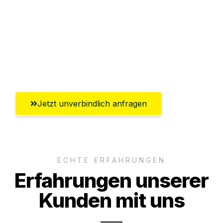
Abwicklung innerhalb von 24 Stunden
Versichert bis zu 7.500€
Ggf. komplette Zollabwicklung inklusive
Umfassender Kundensupport aus Herne
Jetzt unverbindlich anfragen
ECHTE ERFAHRUNGEN
Erfahrungen unserer
Kunden mit uns