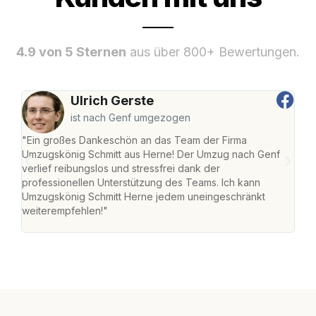
4.9 von 5 Sternen
aus über 800+ Bewertungen.
Ulrich Gerste
ist nach Genf umgezogen
"Ein großes Dankeschön an das Team der Firma
"Die
Umzugskönig Schmitt aus Herne! Der Umzug nach Genf
mei
verlief reibungslos und stressfrei dank der
Team
professionellen Unterstützung des Teams. Ich kann
habe
Umzugskönig Schmitt Herne jedem uneingeschränkt
an m
weiterempfehlen!"
groß