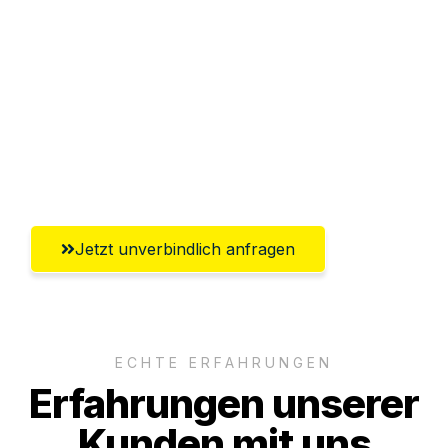
Sparen Sie bis zu 100€ bei Anfrage
Abwicklung innerhalb von 24 Stunden
Versichert bis zu 7.500€
Ggf. komplette Zollabwicklung inklusive
Umfassender Kundensupport aus Herne
Jetzt unverbindlich anfragen
ECHTE ERFAHRUNGEN
Erfahrungen unserer
Kunden mit uns