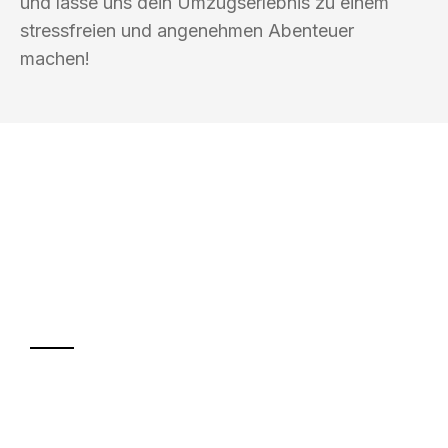
und lasse uns dein Umzugserlebnis zu einem
stressfreien und angenehmen Abenteuer
machen!
UMZUGSKÖNIG SCHMITT HERNE
Ihr Umzug oder
Transport
Sparen Sie bis zu 100€ bei Anfrage
Abwicklung innerhalb von 24 Stunden