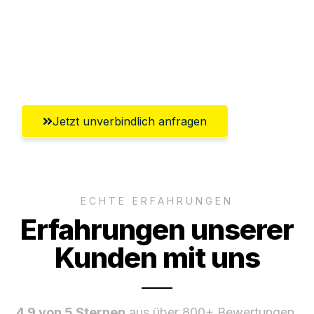
Versichert bis zu 7.500€
Ggf. komplette Zollabwicklung inklusive
Umfassender Kundensupport aus Herne
Jetzt unverbindlich anfragen
ECHTE ERFAHRUNGEN
Erfahrungen unserer
Kunden mit uns
4.9 von 5 Sternen
aus über 800+ Bewertungen.