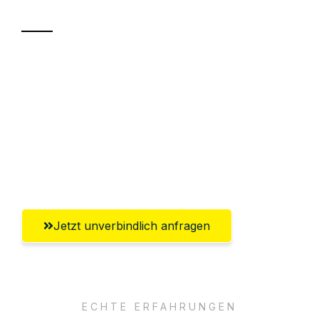
Transport
Sparen Sie bis zu 100€ bei Anfrage
Abwicklung innerhalb von 24 Stunden
Versichert bis zu 7.500€
Ggf. komplette Zollabwicklung inklusive
Umfassender Kundensupport aus Herne
Jetzt unverbindlich anfragen
ECHTE ERFAHRUNGEN