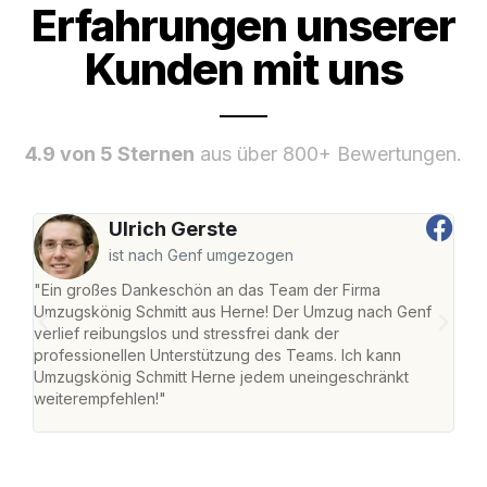
Erfahrungen unserer
Kunden mit uns
4.9 von 5 Sternen
aus über 800+ Bewertungen.
Ulrich Gerste
ist nach Genf umgezogen
"Ein großes Dankeschön an das Team der Firma
"Die
Umzugskönig Schmitt aus Herne! Der Umzug nach Genf
mei
verlief reibungslos und stressfrei dank der
Team
professionellen Unterstützung des Teams. Ich kann
habe
Umzugskönig Schmitt Herne jedem uneingeschränkt
an m
weiterempfehlen!"
groß