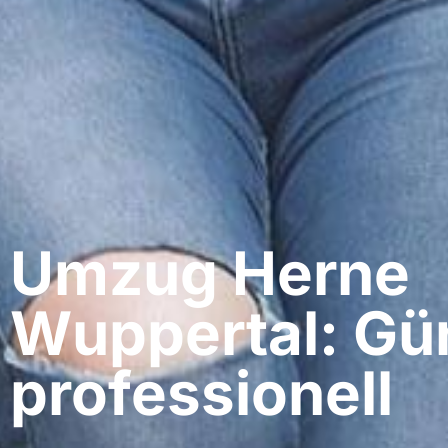
Umzug Herne​
Wuppertal: Gü
professionell​