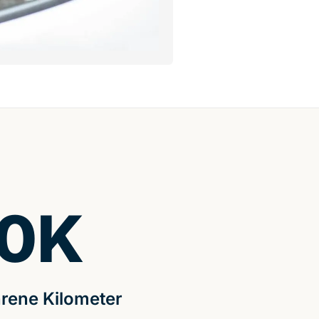
0
K
rene Kilometer