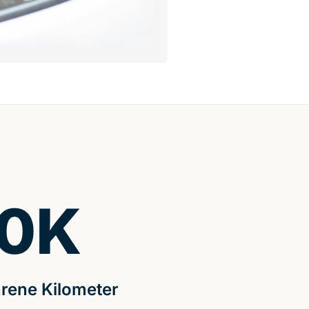
0
K
rene Kilometer