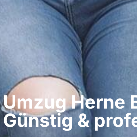
Umzug Herne​ 
Günstig & profe