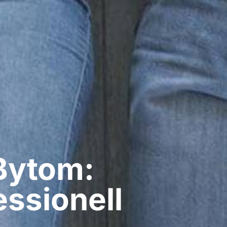
Bytom:
ssionell​