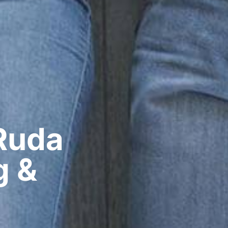
Ruda
g &