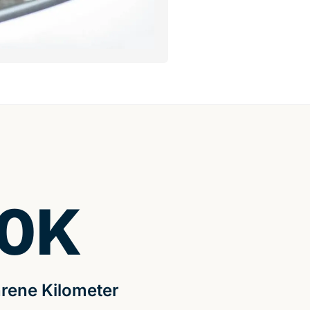
0
K
rene Kilometer