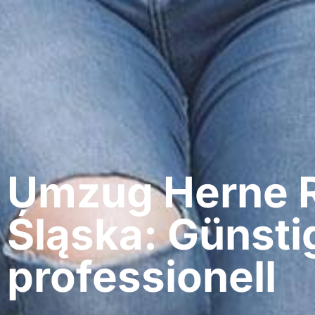
Umzug Herne​ 
Śląska: Günsti
professionell​