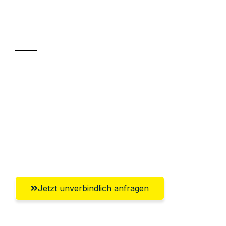
Ihr Umzug oder
Transport
Sparen Sie bis zu 100€ bei Anfrage
Abwicklung innerhalb von 24 Stunden
Versichert bis zu 7.500€
Ggf. komplette Zollabwicklung inklusive
Umfassender Kundensupport aus Herne
Jetzt unverbindlich anfragen