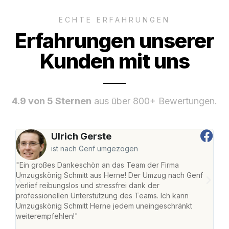
ECHTE ERFAHRUNGEN
Erfahrungen unserer
Kunden mit uns
4.9 von 5 Sternen
aus über 800+ Bewertungen.
Ulrich Gerste
ist nach Genf umgezogen
"Ein großes Dankeschön an das Team der Firma
"Die
Umzugskönig Schmitt aus Herne! Der Umzug nach Genf
mei
verlief reibungslos und stressfrei dank der
Team
professionellen Unterstützung des Teams. Ich kann
habe
Umzugskönig Schmitt Herne jedem uneingeschränkt
an m
weiterempfehlen!"
groß