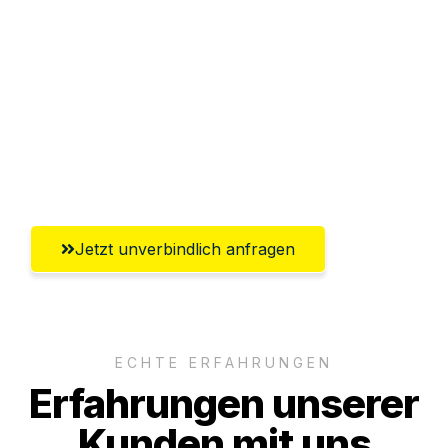
Sparen Sie bis zu 100€ bei Anfrage
Abwicklung innerhalb von 24 Stunden
Versichert bis zu 7.500€
Ggf. komplette Zollabwicklung inklusive
Umfassender Kundensupport aus Herne
Jetzt unverbindlich anfragen
ECHTE ERFAHRUNGEN
Erfahrungen unserer
Kunden mit uns