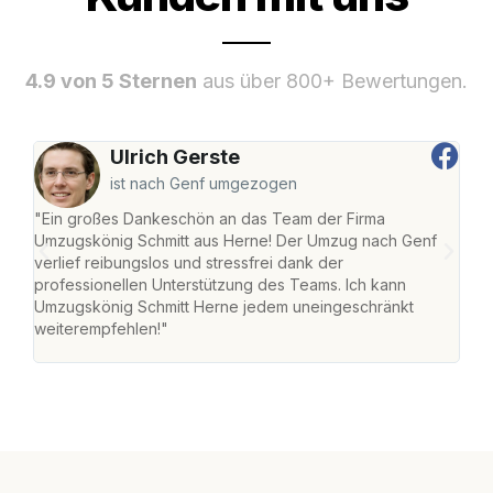
4.9 von 5 Sternen
aus über 800+ Bewertungen.
Ulrich Gerste
ist nach Genf umgezogen
"Ein großes Dankeschön an das Team der Firma
"Die
Umzugskönig Schmitt aus Herne! Der Umzug nach Genf
mei
verlief reibungslos und stressfrei dank der
Team
professionellen Unterstützung des Teams. Ich kann
habe
Umzugskönig Schmitt Herne jedem uneingeschränkt
an m
weiterempfehlen!"
groß