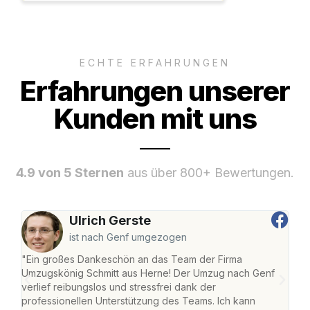
ECHTE ERFAHRUNGEN
Erfahrungen unserer
Kunden mit uns
4.9 von 5 Sternen
aus über 800+ Bewertungen.
Ulrich Gerste
ist nach Genf umgezogen
"Ein großes Dankeschön an das Team der Firma
"Die
Umzugskönig Schmitt aus Herne! Der Umzug nach Genf
mei
verlief reibungslos und stressfrei dank der
Team
professionellen Unterstützung des Teams. Ich kann
habe