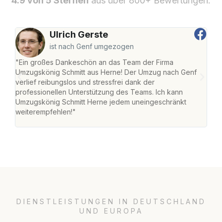
4.9 von 5 Sternen
aus über 800+ Bewertungen.
Ulrich Gerste
ist nach Genf umgezogen
"Ein großes Dankeschön an das Team der Firma
"Die
Umzugskönig Schmitt aus Herne! Der Umzug nach Genf
mei
verlief reibungslos und stressfrei dank der
Team
professionellen Unterstützung des Teams. Ich kann
habe
Umzugskönig Schmitt Herne jedem uneingeschränkt
an m
weiterempfehlen!"
groß
DIENSTLEISTUNGEN IN DEUTSCHLAND
UND EUROPA