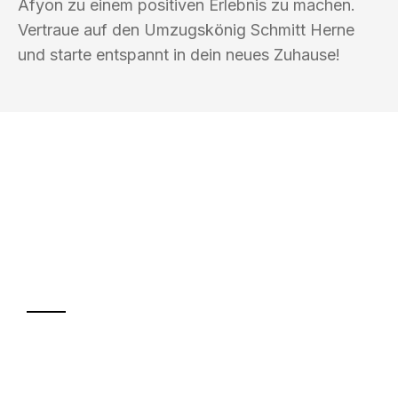
Afyon zu einem positiven Erlebnis zu machen.
Vertraue auf den Umzugskönig Schmitt Herne
und starte entspannt in dein neues Zuhause!
UMZUGSKÖNIG SCHMITT HERNE
Ihr Umzug oder
Transport
Sparen Sie bis zu 100€ bei Anfrage
Abwicklung innerhalb von 24 Stunden