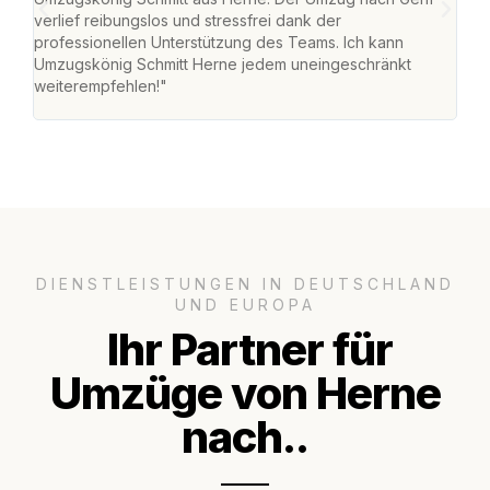
verlief reibungslos und stressfrei dank der
Team
professionellen Unterstützung des Teams. Ich kann
habe
Umzugskönig Schmitt Herne jedem uneingeschränkt
an m
weiterempfehlen!"
groß
DIENSTLEISTUNGEN IN DEUTSCHLAND
UND EUROPA
Ihr Partner für
Umzüge von Herne
nach..