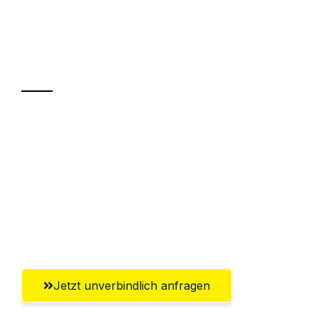
UMZUGSKÖNIG SCHMITT HERNE
Ihr Umzug oder
Transport
Sparen Sie bis zu 100€ bei Anfrage
Abwicklung innerhalb von 24 Stunden
Versichert bis zu 7.500€
Ggf. komplette Zollabwicklung inklusive
Umfassender Kundensupport aus Herne
Jetzt unverbindlich anfragen