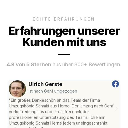
ECHTE ERFAHRUNGEN
Erfahrungen unserer
Kunden mit uns
4.9 von 5 Sternen
aus über 800+ Bewertungen.
Ulrich Gerste
ist nach Genf umgezogen
"Ein großes Dankeschön an das Team der Firma
"Die
Umzugskönig Schmitt aus Herne! Der Umzug nach Genf
mei
verlief reibungslos und stressfrei dank der
Team
professionellen Unterstützung des Teams. Ich kann
habe
Umzugskönig Schmitt Herne jedem uneingeschränkt
an m