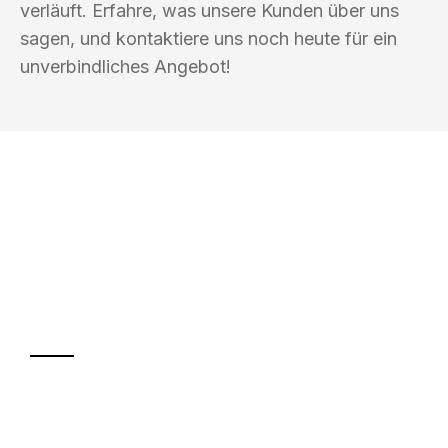
verläuft. Erfahre, was unsere Kunden über uns
sagen, und kontaktiere uns noch heute für ein
unverbindliches Angebot!
UMZUGSKÖNIG SCHMITT HERNE
Ihr Umzug oder
Transport
Sparen Sie bis zu 100€ bei Anfrage
Abwicklung innerhalb von 24 Stunden