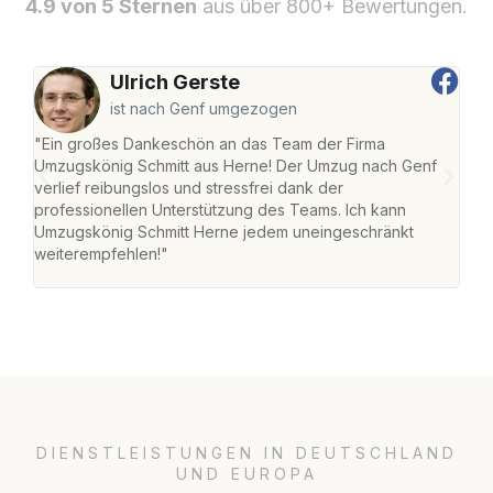
4.9 von 5 Sternen
aus über 800+ Bewertungen.
Ulrich Gerste
ist nach Genf umgezogen
"Ein großes Dankeschön an das Team der Firma
"Die
Umzugskönig Schmitt aus Herne! Der Umzug nach Genf
mei
verlief reibungslos und stressfrei dank der
Team
professionellen Unterstützung des Teams. Ich kann
habe
Umzugskönig Schmitt Herne jedem uneingeschränkt
an m
weiterempfehlen!"
groß
DIENSTLEISTUNGEN IN DEUTSCHLAND
UND EUROPA