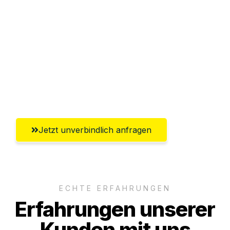
Sparen Sie bis zu 100€ bei Anfrage
Abwicklung innerhalb von 24 Stunden
Versichert bis zu 7.500€
Ggf. komplette Zollabwicklung inklusive
Umfassender Kundensupport aus Herne
Jetzt unverbindlich anfragen
ECHTE ERFAHRUNGEN
Erfahrungen unserer
Kunden mit uns