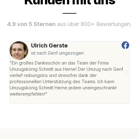
4.9 von 5 Sternen
aus über 800+ Bewertungen.
Ulrich Gerste
ist nach Genf umgezogen
"Ein großes Dankeschön an das Team der Firma
"Die
Umzugskönig Schmitt aus Herne! Der Umzug nach Genf
mei
verlief reibungslos und stressfrei dank der
Team
professionellen Unterstützung des Teams. Ich kann
habe
Umzugskönig Schmitt Herne jedem uneingeschränkt
an m
weiterempfehlen!"
groß