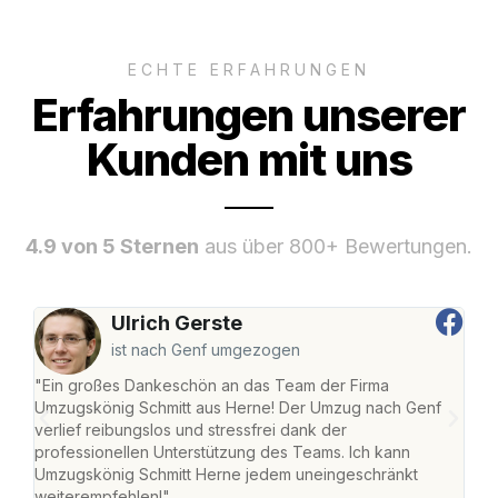
ECHTE ERFAHRUNGEN
Erfahrungen unserer
Kunden mit uns
4.9 von 5 Sternen
aus über 800+ Bewertungen.
Ulrich Gerste
ist nach Genf umgezogen
"Ein großes Dankeschön an das Team der Firma
"Die
Umzugskönig Schmitt aus Herne! Der Umzug nach Genf
mei
verlief reibungslos und stressfrei dank der
Team
professionellen Unterstützung des Teams. Ich kann
habe
Umzugskönig Schmitt Herne jedem uneingeschränkt
an m
weiterempfehlen!"
groß