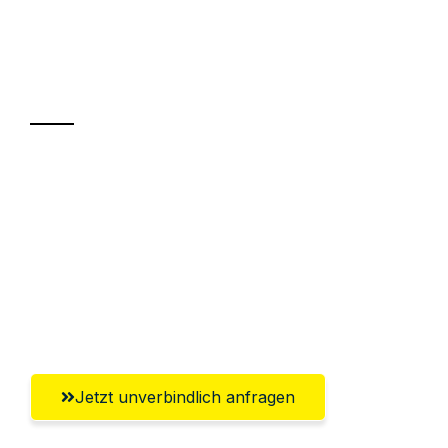
Ihr Umzug oder
Transport
Sparen Sie bis zu 100€ bei Anfrage
Abwicklung innerhalb von 24 Stunden
Versichert bis zu 7.500€
Ggf. komplette Zollabwicklung inklusive
Umfassender Kundensupport aus Herne
Jetzt unverbindlich anfragen