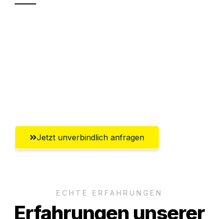
Sparen Sie bis zu 100€ bei Anfrage
Abwicklung innerhalb von 24 Stunden
Versichert bis zu 7.500€
Ggf. komplette Zollabwicklung inklusive
Umfassender Kundensupport aus Herne
Jetzt unverbindlich anfragen
ECHTE ERFAHRUNGEN
Erfahrungen unserer