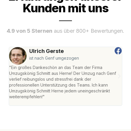
Kunden mit uns
4.9 von 5 Sternen
aus über 800+ Bewertungen.
Ulrich Gerste
ist nach Genf umgezogen
"Ein großes Dankeschön an das Team der Firma
"Die
Umzugskönig Schmitt aus Herne! Der Umzug nach Genf
mei
verlief reibungslos und stressfrei dank der
Team
professionellen Unterstützung des Teams. Ich kann
habe
Umzugskönig Schmitt Herne jedem uneingeschränkt
an m
weiterempfehlen!"
groß