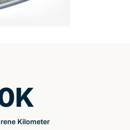
0
K
rene Kilometer