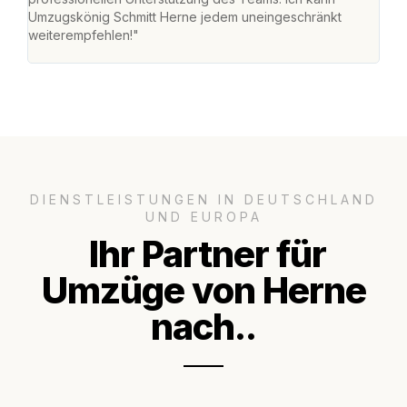
Umzugskönig Schmitt Herne jedem uneingeschränkt
an m
weiterempfehlen!"
groß
DIENSTLEISTUNGEN IN DEUTSCHLAND
UND EUROPA
Ihr Partner für
Umzüge von Herne
nach..