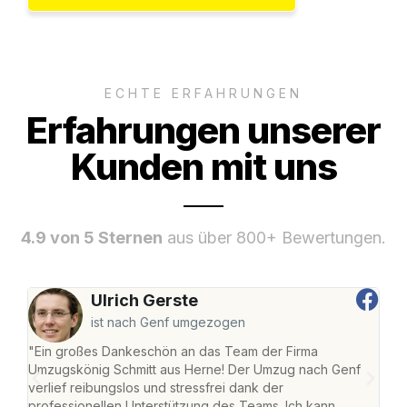
ECHTE ERFAHRUNGEN
Erfahrungen unserer
Kunden mit uns
4.9 von 5 Sternen
aus über 800+ Bewertungen.
Ulrich Gerste
ist nach Genf umgezogen
"Ein großes Dankeschön an das Team der Firma
"Die
Umzugskönig Schmitt aus Herne! Der Umzug nach Genf
mei
verlief reibungslos und stressfrei dank der
Team
professionellen Unterstützung des Teams. Ich kann
habe