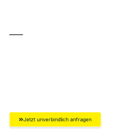
Ihr Umzug oder
Transport
Sparen Sie bis zu 100€ bei Anfrage
Abwicklung innerhalb von 24 Stunden
Versichert bis zu 7.500€
Ggf. komplette Zollabwicklung inklusive
Umfassender Kundensupport aus Herne
Jetzt unverbindlich anfragen