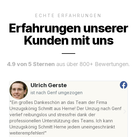
ECHTE ERFAHRUNGEN
Erfahrungen unserer
Kunden mit uns
4.9 von 5 Sternen
aus über 800+ Bewertungen.
Ulrich Gerste
ist nach Genf umgezogen
"Ein großes Dankeschön an das Team der Firma
"Die
Umzugskönig Schmitt aus Herne! Der Umzug nach Genf
mei
verlief reibungslos und stressfrei dank der
Team
professionellen Unterstützung des Teams. Ich kann
habe
Umzugskönig Schmitt Herne jedem uneingeschränkt
an m
weiterempfehlen!"
groß